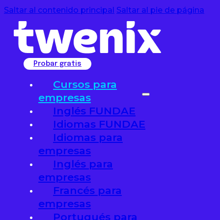
Saltar al contenido principal
Saltar al pie de página
Probar gratis
Cursos para
empresas
Inglés FUNDAE
Idiomas FUNDAE
Idiomas para
empresas
Inglés para
empresas
Francés para
empresas
Portugués para