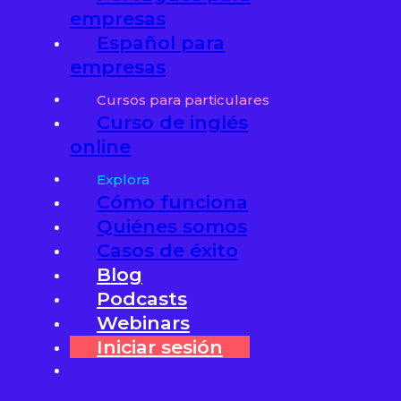
empresas
Español para
empresas
Cursos para particulares
Curso de inglés
online
Explora
Cómo funciona
Quiénes somos
Casos de éxito
Blog
Podcasts
Webinars
Iniciar sesión