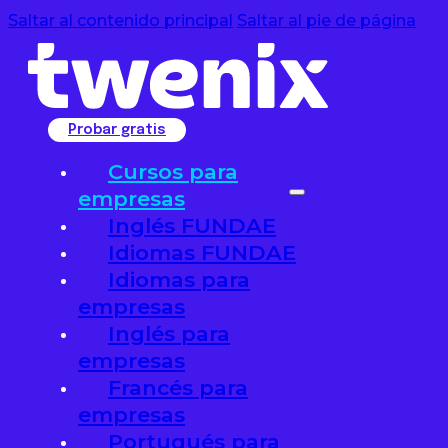
Saltar al contenido principal
Saltar al pie de página
Probar gratis
Cursos para
empresas
Inglés FUNDAE
Idiomas FUNDAE
Idiomas para
empresas
Inglés para
empresas
Francés para
empresas
Portugués para