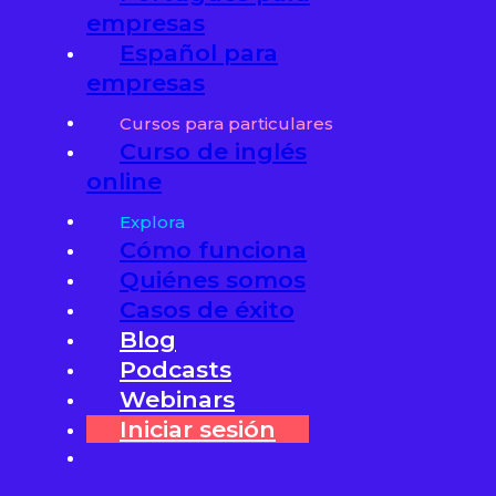
empresas
Español para
empresas
Cursos para particulares
Curso de inglés
online
Explora
Cómo funciona
Quiénes somos
Casos de éxito
Blog
Podcasts
Webinars
Iniciar sesión