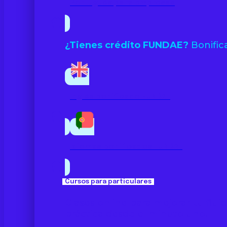
Portugués para empresas
¿Tienes crédito FUNDAE?
Bonifica
Inglés bonificado FUNDAE
Idiomas bonificados FUNDAE
Cursos para particulares
Clases online para mejorar tu flu
práctica desde el minuto uno.