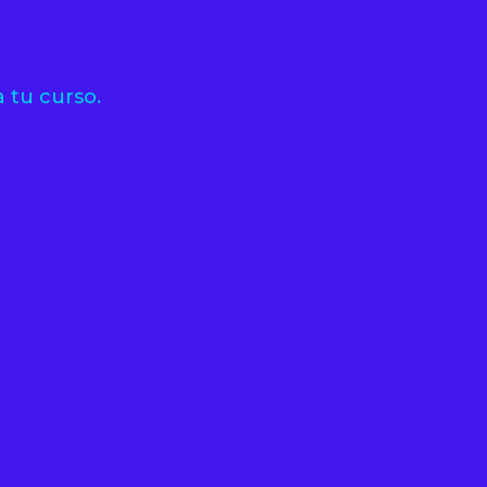
 tu curso.
idez con profesores reales y conversación