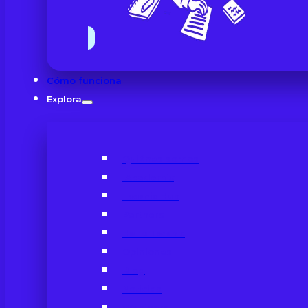
Cómo funciona
Explora
Quiénes somos
IAcademix
Twenix Hub
Partners
Hello Twenix
Opiniones
Blog
Noticias
Webinars