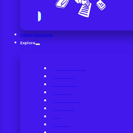
Cómo funciona
Explora
Quiénes somos
IAcademix
Twenix Hub
Partners
Hello Twenix
Opiniones
Blog
Noticias
Webinars