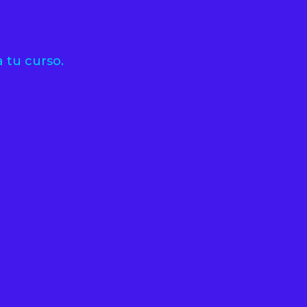
 tu curso.
idez con profesores reales y conversación