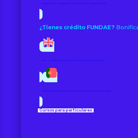
Portugués para empresas
¿Tienes crédito FUNDAE?
Bonifica
Inglés bonificado FUNDAE
Idiomas bonificados FUNDAE
Cursos para particulares
Clases online para mejorar tu flu
práctica desde el minuto uno.