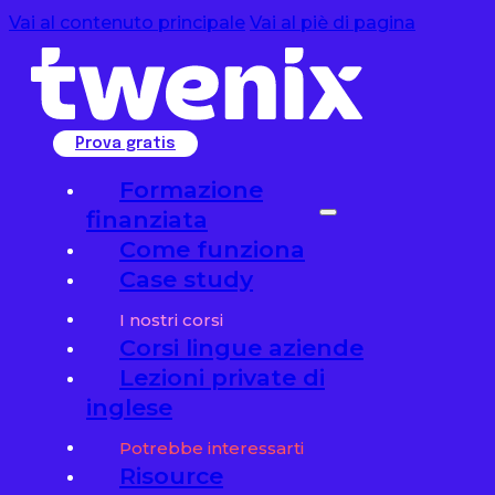
Vai al contenuto principale
Vai al piè di pagina
Prova gratis
Formazione
finanziata
Come funziona
Case study
I nostri corsi
Corsi lingue aziende
Lezioni private di
inglese
Potrebbe interessarti
Risource