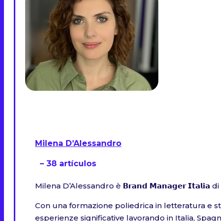
Milena D’Alessandro
– 38 artículos
Milena D’Alessandro è 𝗕𝗿𝗮𝗻𝗱 𝗠𝗮𝗻𝗮𝗴𝗲𝗿 𝗜𝘁𝗮𝗹𝗶𝗮 
Con una formazione poliedrica in letteratura e stu
esperienze significative lavorando in Italia, Spagn