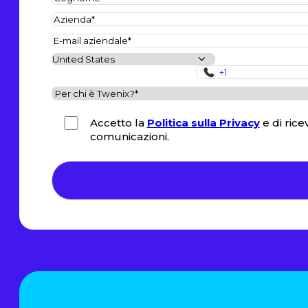
Accetto la
Politica sulla Privacy
e di rice
comunicazioni.
*