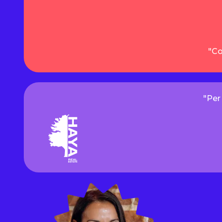
"Co
"Per