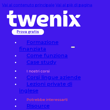
Vai al contenuto principale
Vai al piè di pagina
Prova gratis
Formazione
finanziata
Come funziona
Case study
I nostri corsi
Corsi lingue aziende
Lezioni private di
inglese
Potrebbe interessarti
Risource