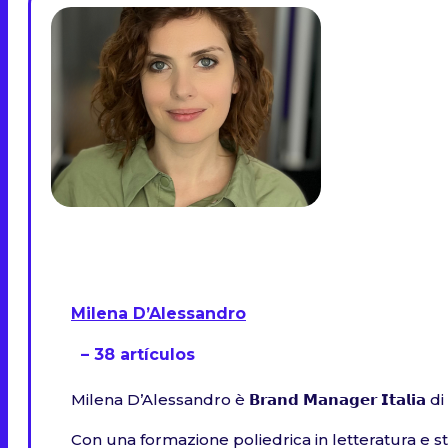
Milena D’Alessandro
– 38 artículos
Milena D’Alessandro è 𝗕𝗿𝗮𝗻𝗱 𝗠𝗮𝗻𝗮𝗴𝗲𝗿 𝗜𝘁𝗮𝗹𝗶𝗮 
Con una formazione poliedrica in letteratura e stu