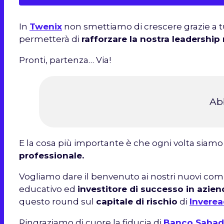
In
Twenix
non smettiamo di crescere grazie a tu
permetterà di
rafforzare la nostra leadership
Pronti, partenza… Via!
Ab
E la cosa più importante è che ogni volta siamo p
professionale.
Vogliamo dare il benvenuto ai nostri nuovi com
educativo ed
investitore di successo in azie
questo round sul
capitale di rischio
di
Invere
Ringraziamo di cuore la fiducia di
Banco Sabad