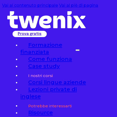
Vai al contenuto principale
Vai al piè di pagina
Prova gratis
Formazione
finanziata
Come funziona
Case study
I nostri corsi
Corsi lingue aziende
Lezioni private di
inglese
Potrebbe interessarti
Risource