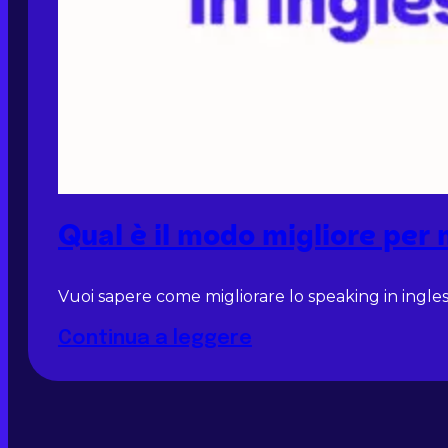
Qual è il modo migliore per 
Vuoi sapere come migliorare lo speaking in inglese?
Continua a leggere